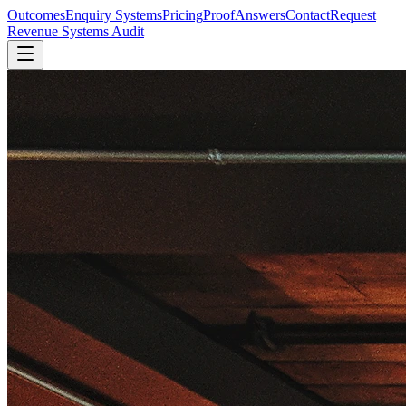
Outcomes
Enquiry Systems
Pricing
Proof
Answers
Contact
Request
Revenue Systems Audit