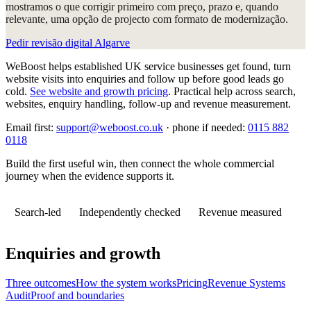
mostramos o que corrigir primeiro com preço, prazo e, quando
relevante, uma opção de projecto com formato de modernização.
Pedir revisão digital Algarve
WeBoost helps established UK service businesses get found, turn
website visits into enquiries and follow up before good leads go
cold.
See website and growth pricing
.
Practical help across search,
websites, enquiry handling, follow-up and revenue measurement.
Email first:
support@weboost.co.uk
· phone if needed:
0115 882
0118
Build the first useful win, then connect the whole commercial
journey when the evidence supports it.
Search-led
Independently checked
Revenue measured
Enquiries and growth
Three outcomes
How the system works
Pricing
Revenue Systems
Audit
Proof and boundaries