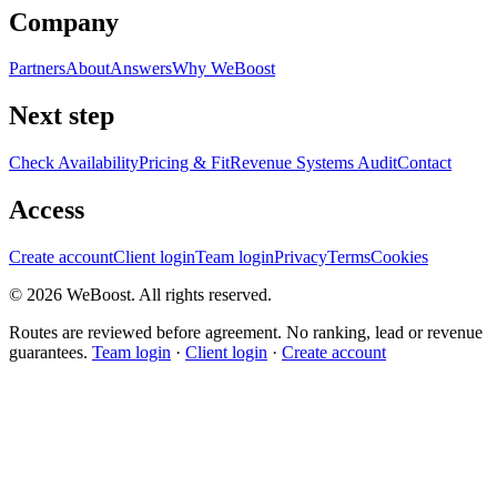
Company
Partners
About
Answers
Why WeBoost
Next step
Check Availability
Pricing & Fit
Revenue Systems Audit
Contact
Access
Create account
Client login
Team login
Privacy
Terms
Cookies
©
2026
WeBoost
. All rights reserved.
Routes are reviewed before agreement. No ranking, lead or revenue
guarantees.
Team login
·
Client login
·
Create account