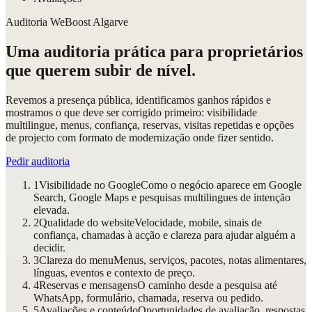
Auditoria WeBoost Algarve
Uma auditoria prática para proprietários
que querem subir de nível.
Revemos a presença pública, identificamos ganhos rápidos e
mostramos o que deve ser corrigido primeiro: visibilidade
multilingue, menus, confiança, reservas, visitas repetidas e opções
de projecto com formato de modernização onde fizer sentido.
Pedir auditoria
1
Visibilidade no Google
Como o negócio aparece em Google
Search, Google Maps e pesquisas multilingues de intenção
elevada.
2
Qualidade do website
Velocidade, mobile, sinais de
confiança, chamadas à acção e clareza para ajudar alguém a
decidir.
3
Clareza do menu
Menus, serviços, pacotes, notas alimentares,
línguas, eventos e contexto de preço.
4
Reservas e mensagens
O caminho desde a pesquisa até
WhatsApp, formulário, chamada, reserva ou pedido.
5
Avaliações e conteúdo
Oportunidades de avaliação, respostas